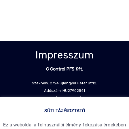
Impresszum
C Control PFS Kft.
Székhely: 2724 Újlengyel Határ út 12.
Adószám: HU27902541
Email: info@ccontrolpfs.hu
Telefon: +36204872474
SÜTI TÁJÉKOZTATÓ
Ez a weboldal a felhasználói élmény fokozása érdekében