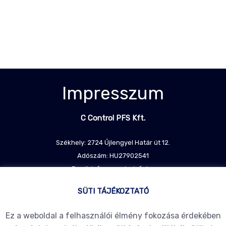
Impresszum
C Control PFS Kft.
Székhely: 2724 Újlengyel Határ út 12.
Adószám: HU27902541
Email: info@ccontrolpfs.hu
Telefon: +36204872474
SÜTI TÁJÉKOZTATÓ
Ez a weboldal a felhasználói élmény fokozása érdekében